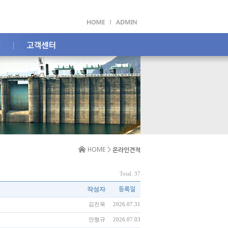
HOME >
온라인견적
Total. 37
작성자
등록일
김진욱
2026.07.31
안형규
2026.07.03