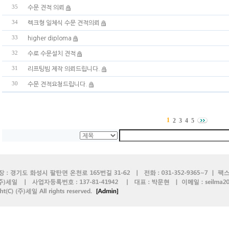
35
수문 견적 의뢰
34
렉크형 일체식 수문 견적의뢰
33
higher diploma
32
수로 수문설치 견적
31
리프팅빔 제작 의뢰드립니다.
30
수문 견적요청드립니다.
1
2
3
4
5