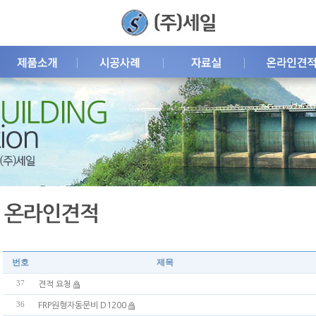
번호
제목
37
견적 요청
36
FRP원형자동문비 D1200