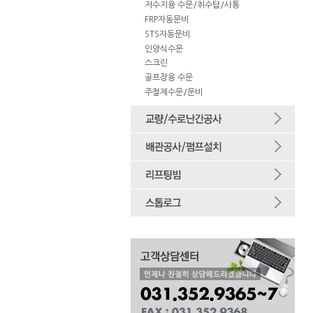
저수지용 수문/취수탑/사통
FRP자동문비
STS자동문비
인양식수문
스크린
골프장용 수문
주철제수문/문비