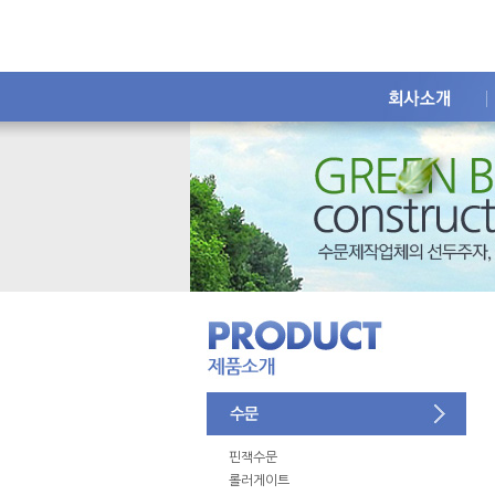
핀잭수문
롤러게이트