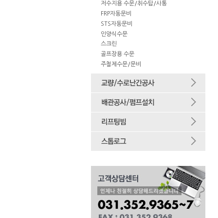
저수지용 수문/취수탑/사통
FRP자동문비
STS자동문비
인양식수문
스크린
골프장용 수문
주철제수문/문비