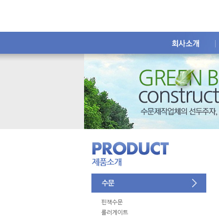
핀잭수문
롤러게이트